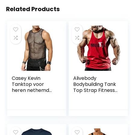
Related Products
Casey Kevin
Alivebody
Tanktop voor
Bodybuilding Tank
heren nethemd
Top Strap Fitness
mouwloos
Stringer
spiershirt Muscle
Okselshirts voor
Vest Transparant
heren
sport fitness
onderhemd Zomer
Tank Tops