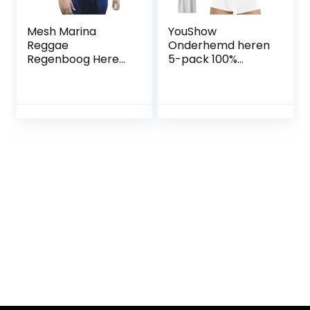
Mesh Marina
YouShow
Reggae
Onderhemd heren
Regenboog Heren
5-pack 100%
Vest Visnet Shirt
katoen tank top
Uitgerust
fijn rib
Gestreepte Sport
Tank Top LGBT
Gay Parade Vlag
Spieren