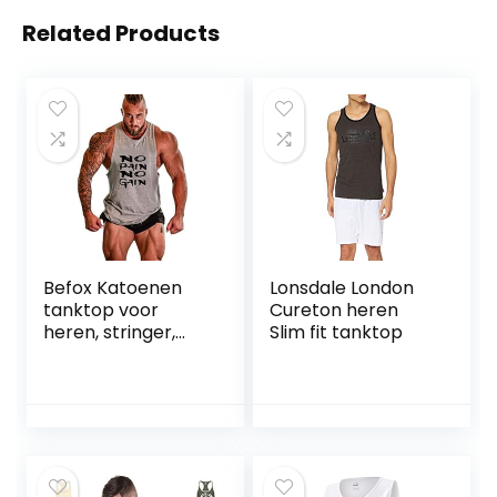
Related Products
Befox Katoenen
Lonsdale London
tanktop voor
Cureton heren
heren, stringer,
Slim fit tanktop
fitness, gym, shirt,
NO pain no gain,
vest, muscleshirt,
sportvest