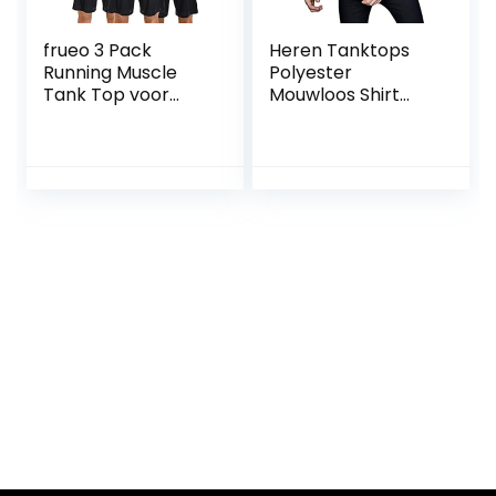
frueo 3 Pack
Heren Tanktops
Running Muscle
Polyester
Tank Top voor
Mouwloos Shirt
Mannen Dry-Fit
Machinewasbaar
Workout Mouwloze
Huis Hol
Tops Ademend Y-
Back Shirts
Training
Bodybuilding
Vesten