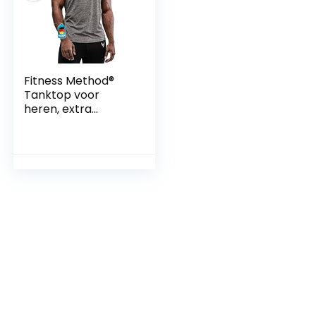
Fitness Method®
Tanktop voor
heren, extra
functionele
sportkleding,
vermindert zweet
aanzienlijk, tanktop
tanktop