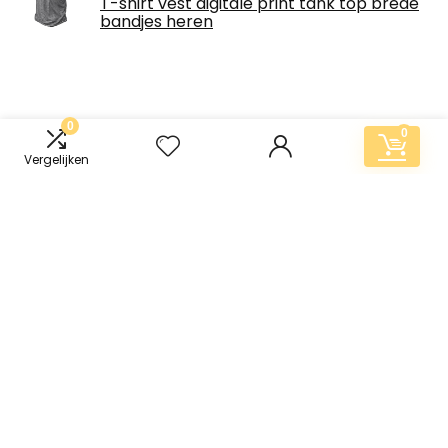
T-shirt vest digitale print tank top brede
bandjes heren
0
0
Vergelijken
Productenlijst
Fruit of the Loom Tanktop voor heren
Rebel and Pride Motorfiets Motorfiets
Biker Heren Vest Tank Top Zwart M, Zwart,
M