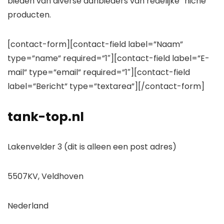
bieden van diverse aanbieders van redelijke “niche”
producten.
[contact-form][contact-field label=”Naam”
type=”name” required=”1″][contact-field label=”E-
mail” type=”email” required=”1″][contact-field
label=”Bericht” type=”textarea”][/contact-form]
tank-top.nl
Lakenvelder 3 (dit is alleen een post adres)
5507KV, Veldhoven
Nederland