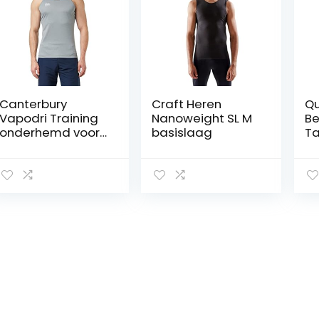
Canterbury
Craft Heren
Qu
Vapodri Training
Nanoweight SL M
Be
onderhemd voor
basislaag
Ta
heren
(1