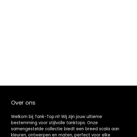
Over ons
Welkom bij Tank-Top.nl! Wij zijn jouw ultieme
bestemming voor stijlvolle tanktops. Onze
samengestelde collectie biedt een breed scala aan
kleuren, ontwerpen en maten, perfect voor elke