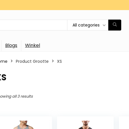
All categories
Blogs
Winkel
ome
Product Grootte
‎XS
XS
owing all 3 results