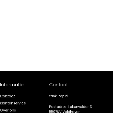
Informatie
Contact
Contact
tank-top.nl
Klantenservice
Postadres: Lakenvelder 3
Over ons
5507KV Veldhoven