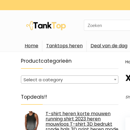
Search
for:
Home
Tanktops heren
Deal van de dag
Productcategorieën
H
‎
Select a category
Topdeals!!
Sh
T-shirt heren korte mouwen
running shirt 2023 heren
mouwloos T-shirt 3D bedrukt
ronde hals 3D print heren mode