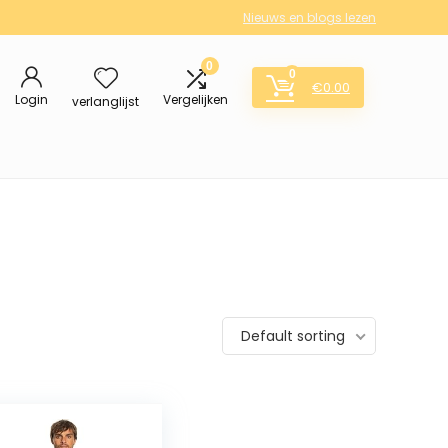
Nieuws en blogs lezen
0
0
€
0.00
Login
Vergelijken
verlanglijst
Default sorting