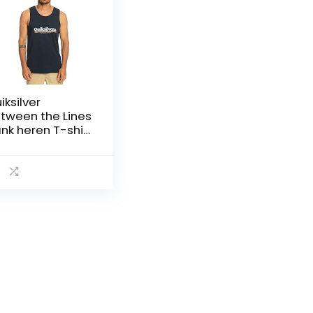
iksilver
tween the Lines
nk heren T-shirt
-Pack)