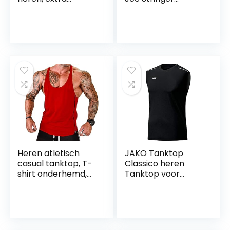
functionele
Contraste Vest
sportkleding,
Heren (1 stuk)
vermindert zweet
aanzienlijk, tanktop
tanktop
Heren atletisch
JAKO Tanktop
casual tanktop, T-
Classico heren
shirt onderhemd,
Tanktop voor
mouwloos vest,
heren
spierhemd, fitness
shirt (meer
kleuren)