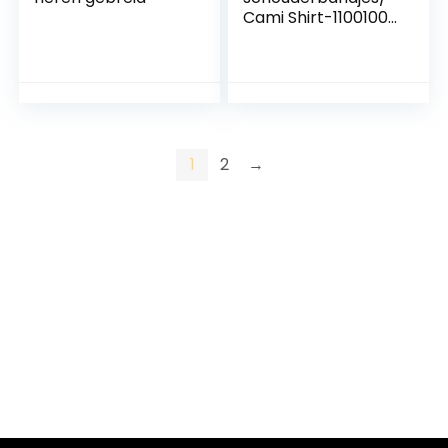
Cami Shirt-11001001
uniseks-
volwassene shirt
met
schouderbandjes/c
ami shirt
1
2
→