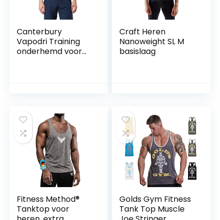
Canterbury
Craft Heren
Vapodri Training
Nanoweight SL M
onderhemd voor
basislaag
heren
Fitness Method®
Golds Gym Fitness
Tanktop voor
Tank Top Muscle
heren, extra
Joe Stringer