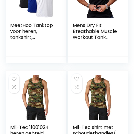
MeetHoo Tanktop
Mens Dry Fit
voor heren,
Breathable Muscle
tankshirt,
Workout Tank
mouwloos shirt,
Tops, Athletic
okselshirt,
Training Gym
sneldrogend
Sleeveless T-Shirt
onderhemd, gym
running voor
mannen
Mil-Tec 11001024
Mil-Tec shirt met
heren gebreid
schouderbandjes/