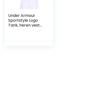
Under Armour
Sportstyle Logo
Tank, heren vest
met zacht gevoel
en losse snit, slank
heren mouwloos T-
shirt met grafisch
ontwerp heren