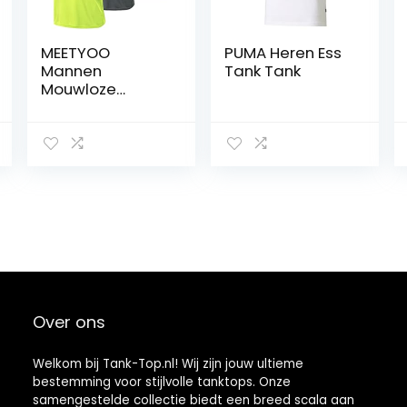
MEETYOO
PUMA Heren Ess
Mannen
Tank Tank
Mouwloze
Sneldrogende
Tank T-shirt
Vest Top Voor
Running Gym
Sport Fitness
Over ons
Welkom bij Tank-Top.nl! Wij zijn jouw ultieme
bestemming voor stijlvolle tanktops. Onze
samengestelde collectie biedt een breed scala aan