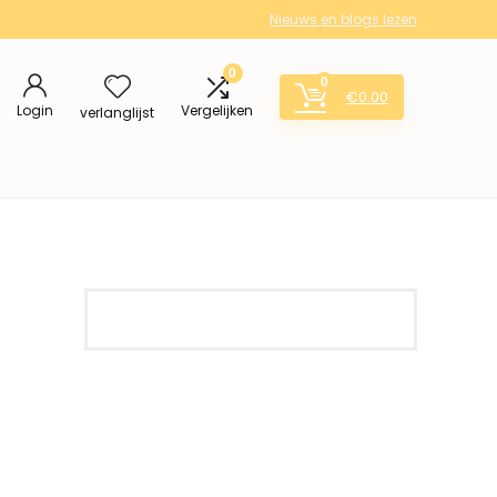
Nieuws en blogs lezen
0
0
€
0.00
Login
Vergelijken
verlanglijst