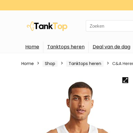
Search
for:
Home
Tanktops heren
Deal van de dag
Home
Shop
Tanktops heren
C&A Here