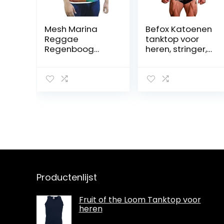
Mesh Marina
Befox Katoenen
Reggae
tanktop voor
Regenboog
heren, stringer,
Heren Vest
fitness, gym,
Visnet Shirt
shirt, NO pain no
Uitgerust
gain, vest,
Gestreepte
muscleshirt,
Sport Tank Top
sportvest
LGBT Gay
Parade Vlag
Spieren
Productenlijst
Fruit of the Loom Tanktop voor
heren