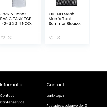
Jack & Jones
OIUHJN Mesh
BASIC TANK TOP
Men ‘s Tank
1-2-3 2014 NOOS
Summer Blouse
Heren Tank Top
Shirt Trui
Spiervest
Casual Top
Herenblouse
Geruit Hemd
Heren
Informatie
Contact
Contact
tank-top.nl
Klantenservice
Postadres: Lakenvelder 3