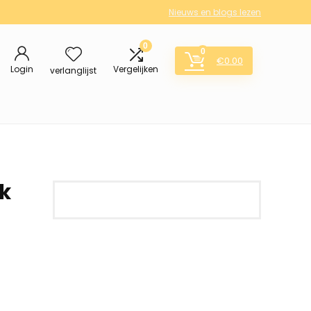
Nieuws en blogs lezen
0
0
€
0.00
Login
Vergelijken
verlanglijst
k