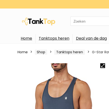
Search
for:
Home
Tanktops heren
Deal van de dag
Home
Shop
Tanktops heren
G-Star Ra