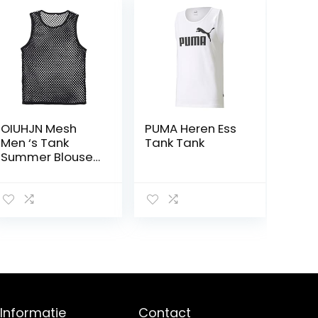
OIUHJN Mesh
PUMA Heren Ess
Men ‘s Tank
Tank Tank
Summer Blouse
Shirt Trui
Spiervest
Casual Top
Herenblouse
Geruit Hemd
Heren
Informatie
Contact