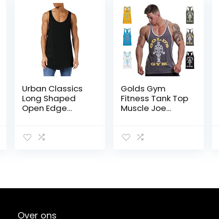
Urban Classics
Golds Gym
Long Shaped
Fitness Tank Top
Open Edge
Muscle Joe
Loose Tank
Stringer
heren Sport
Contraste Vest
Tank Top
Heren (1 stuk)
Over ons