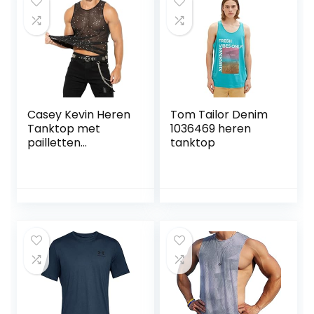
Casey Kevin Heren
Tom Tailor Denim
Tanktop met
1036469 heren
pailletten
tanktop
Transparant
Glanzende T-
shirts
Herenonderhemd
Shirts mouwloos
vest