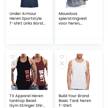
Under Armour
Mouwloos
Heren Sportstyle
spierstringvest
T-shirt Links Borst
voor heren,
Korte Mouwen
bodybuilding,
Korte Mouwen
tanktop voor de
fitnessstudio,
training
TX Apparel Heren
Build Your Brand
tanktop Beast
Basic Tank heren
Gym Stringer Shirt
T-Shirt