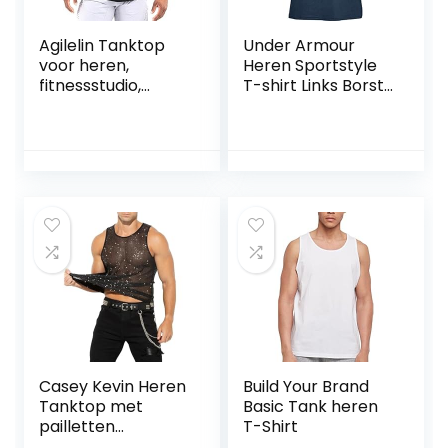
Agilelin Tanktop
Under Armour
voor heren,
Heren Sportstyle
fitnessstudio,
T-shirt Links Borst
training,
Korte Mouwen
bodybuilding,
Korte Mouwen
sneldrogend
Casey Kevin Heren
Build Your Brand
Tanktop met
Basic Tank heren
pailletten
T-Shirt
Transparant