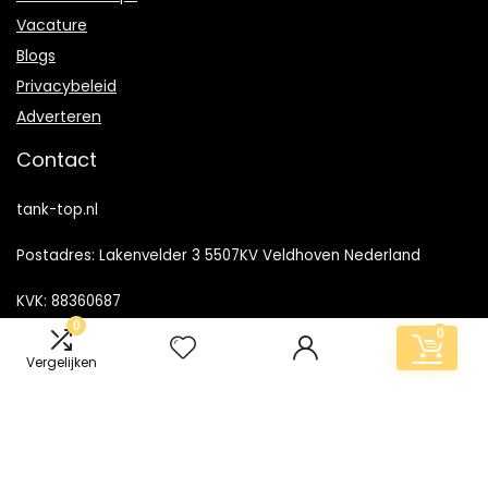
Vacature
Blogs
Privacybeleid
Adverteren
Contact
tank-top.nl
Postadres: Lakenvelder 3 5507KV Veldhoven Nederland
KVK: 88360687
0
0
E-mail:
info@tank-top.nl
Vergelijken
2024 © Tank-top.nl Alle rechten voorbehouden