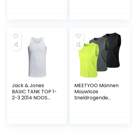
Glanzende T-
shirts
Herenonderhemd
Shirts mouwloos
vest
Jack & Jones
MEETYOO Mannen
BASIC TANK TOP 1-
Mouwloze
2-3 2014 NOOS
Sneldrogende
Heren Tank Top
Tank T-shirt Vest
Top Voor Running
Gym Sport Fitness