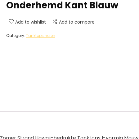
Onderhemd Kant Blauw
Add to wishlist
Add to compare
Category:
Tanktops heren
 Zomer Strand Hawaii-bedrukte Tanktops I-vormig Mouwl