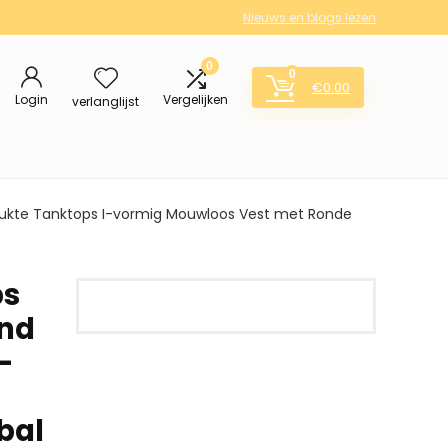
Nieuws en blogs lezen
0
0
€
0.00
Login
Vergelijken
verlanglijst
rukte Tanktops I-vormig Mouwloos Vest met Ronde
ps
and
-
bal