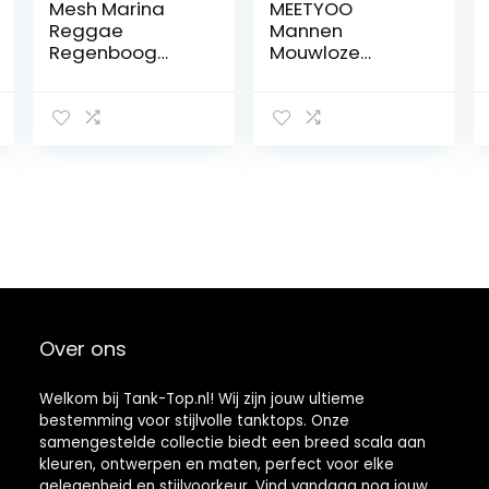
Mesh Marina
MEETYOO
Reggae
Mannen
Regenboog
Mouwloze
Heren Vest
Sneldrogende
Visnet Shirt
Tank T-shirt
Uitgerust
Vest Top Voor
Gestreepte
Running Gym
Sport Tank Top
Sport Fitness
LGBT Gay
Parade Vlag
Spieren
Over ons
Welkom bij Tank-Top.nl! Wij zijn jouw ultieme
bestemming voor stijlvolle tanktops. Onze
samengestelde collectie biedt een breed scala aan
kleuren, ontwerpen en maten, perfect voor elke
gelegenheid en stijlvoorkeur. Vind vandaag nog jouw