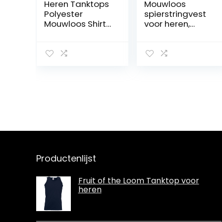
Heren Tanktops
Mouwloos
Polyester
spierstringvest
Mouwloos Shirt
voor heren,
Machinewasba
bodybuilding,
ar Huis Hol
tanktop voor de
fitnessstudio,
training
Productenlijst
Fruit of the Loom Tanktop voor
heren