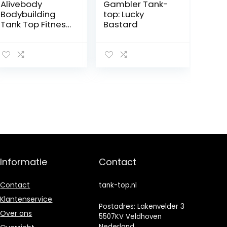
Alivebody
Gambler Tank-
Bodybuilding
top: Lucky
Tank Top Fitness
Bastard
2cm Strap
Stringer
Sportshirt
Informatie
Contact
Contact
tank-top.nl
Klantenservice
Postadres: Lakenvelder 3
Over ons
5507KV Veldhoven
Nederland