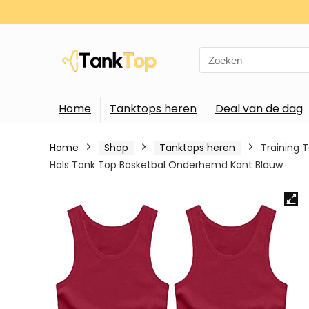
Search
for:
Home
Tanktops heren
Deal van de dag
Home
Shop
Tanktops heren
Training 
Hals Tank Top Basketbal Onderhemd Kant Blauw