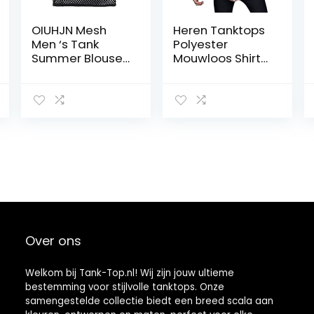
OIUHJN Mesh
Heren Tanktops
Men ‘s Tank
Polyester
Summer Blouse
Mouwloos Shirt
Shirt Trui
Machinewasba
Spiervest
ar Huis Hol
Casual Top
Herenblouse
Geruit Hemd
Heren
Over ons
Welkom bij Tank-Top.nl! Wij zijn jouw ultieme
bestemming voor stijlvolle tanktops. Onze
samengestelde collectie biedt een breed scala aan