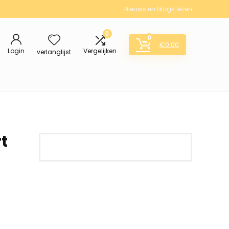
Nieuws en blogs lezen
0
0
€
0.00
Login
Vergelijken
verlanglijst
t