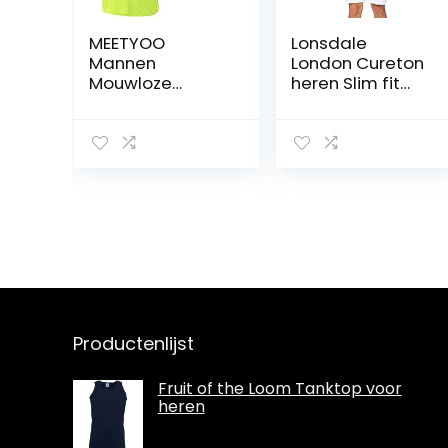
MEETYOO
Lonsdale
Mannen
London Cureton
Mouwloze
heren Slim fit
Sneldrogende
tanktop
Tank T-shirt
Vest Top Voor
Running Gym
Sport Fitness
Productenlijst
Fruit of the Loom Tanktop voor
heren