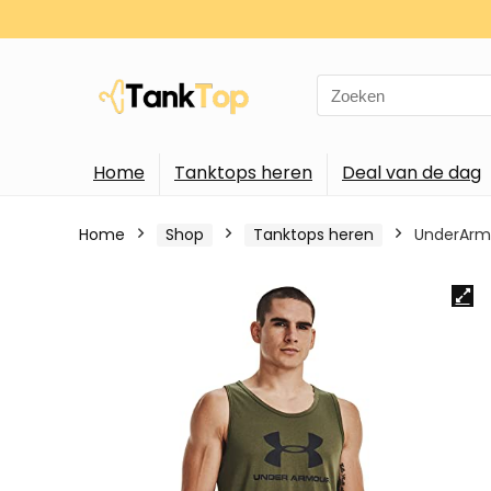
Search
for:
Home
Tanktops heren
Deal van de dag
Home
Shop
Tanktops heren
UnderArmo