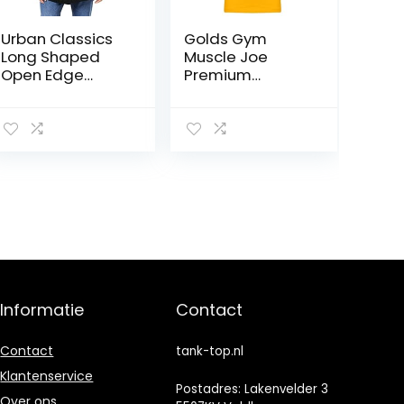
Urban Classics
Golds Gym
Long Shaped
Muscle Joe
Open Edge
Premium
Loose Tank
stringer vest
heren Sport
voor heren
Tank Top
Informatie
Contact
Contact
tank-top.nl
Klantenservice
Postadres: Lakenvelder 3
Over ons