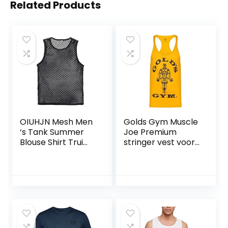
Related Products
OIUHJN Mesh Men
Golds Gym Muscle
‘s Tank Summer
Joe Premium
Blouse Shirt Trui
stringer vest voor
Spiervest Casual
heren
Top Herenblouse
Geruit Hemd
Heren